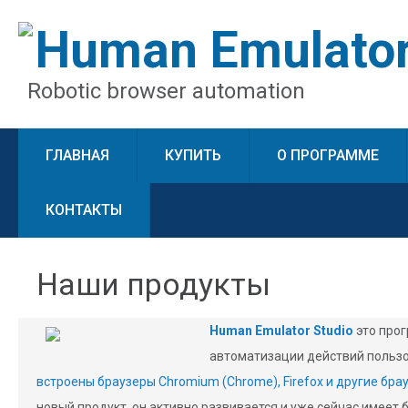
Human Emulato
Robotic browser automation
ГЛАВНАЯ
КУПИТЬ
О ПРОГРАММЕ
КОНТАКТЫ
Наши продукты
Human Emulator Studio
это про
автоматизации действий пользо
встроены браузеры Chromium (Chrome), Firefox и другие бра
новый продукт, он активно развивается и уже сейчас имеет