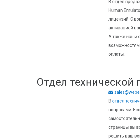
В отдел прода
Human Emulato
лицензий. C в
активацией ва
А также наши 
возможностями
оплаты.
Отдел технической
sales@webe
В
отдел техни
вопросами. Ес
самостоятельн
страницы вы в
решить ваш во