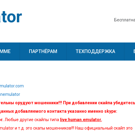
tor
Бесплатна
АММЕ
ПАРТНЁРАМ
ТЕХПОДДЕРЖКА
mulator.com
nemulator
ельны орудуют мошенники!!! При добавлении скайпа убедитесь
данных добавляемого контакта указанно именно skype:
r.
Любые другие скайпы типа
live:human.emulator
,
mulator и т.д. это скапы мошенников!!! Наш официальный скайп это