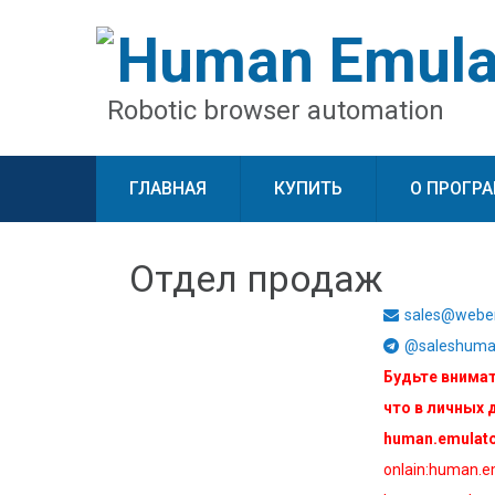
Human Emula
Robotic browser automation
ГЛАВНАЯ
КУПИТЬ
О ПРОГР
Отдел продаж
sales@webe
@saleshuma
Будьте внимат
что в личных 
human.emulato
onlain:human.e