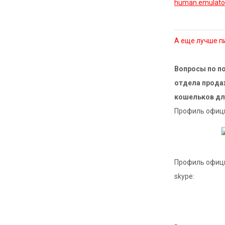
human.emulato
А еще лучше пи
Вопросы по по
отдела продаж
кошельков дл
Профиль офици
Профиль офици
skype: