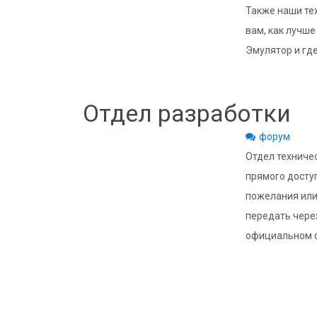
Также наши те
вам, как лучш
Эмулятор и гд
Отдел разработки
форум
Отдел техниче
прямого доступ
пожелания или
передать чере
официальном 