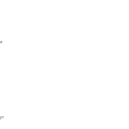
ам
ут